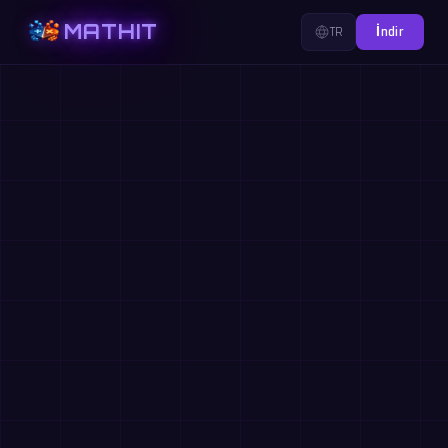
MATHIT
TR
İndir