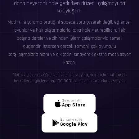
daha heyecanlı hale getirirken düzenli çalışmayı da
kolaylaştırır.
MathIt ile çarpma pratiğini sadece soru çözerek değil, eğlenceli
oyunlar ve hızlı alıştırmalarla kalıcı hale getirebilirsin. Tek
başına dersler ve zihinden işlem çalışmalarıyla temeli
güçlendir, istersen gerçek zamanlı çok oyunculu
karşılaşmalarla hızını ve dikkatini sınayarak ekstra motivasyon
kazan.
MathIt, çocuklar, öğrenciler, aileler ve yetişkinler için matematik
becerilerini güçlendiren 100,000+ kullanıcı tarafından seviliyor.
Şuradan indir:
App Store
ŞURADAN EDİN:
Google Play