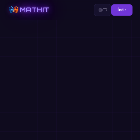
MATHIT
TR
İndir