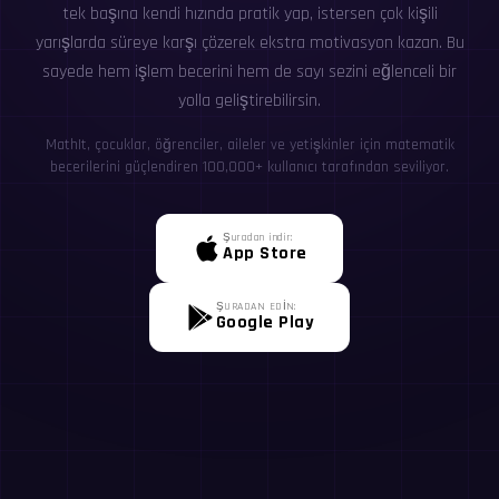
tek başına kendi hızında pratik yap, istersen çok kişili
yarışlarda süreye karşı çözerek ekstra motivasyon kazan. Bu
sayede hem işlem becerini hem de sayı sezini eğlenceli bir
yolla geliştirebilirsin.
MathIt, çocuklar, öğrenciler, aileler ve yetişkinler için matematik
becerilerini güçlendiren 100,000+ kullanıcı tarafından seviliyor.
Şuradan indir:
App Store
ŞURADAN EDİN:
Google Play