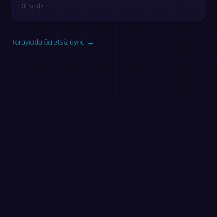
3. sınıf+
Tarayıcıda ücretsiz oyna →
Hemen dene: 60 saniyelik
alıştırma
60 saniyede olabildiğince çok soru çöz. Kayıt yok — MathIt
uygulamasındaki alıştırmanın aynısı.
Başla