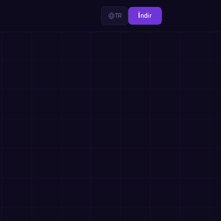
TR
İndir