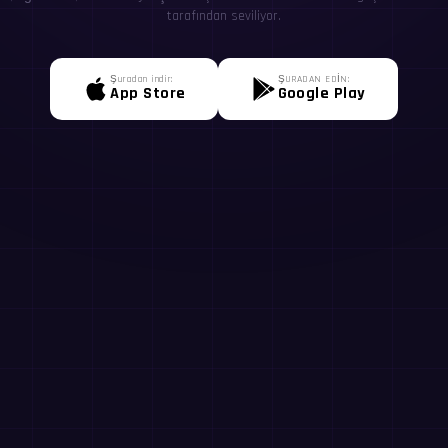
tarafından seviliyor.
Şuradan indir:
ŞURADAN EDİN:
App Store
Google Play