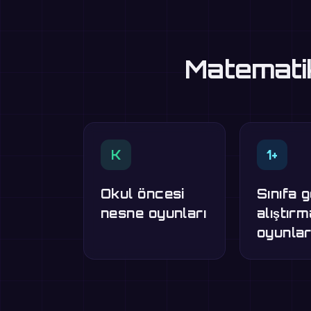
Matematik
K
1+
Okul öncesi
Sınıfa 
nesne oyunları
alıştır
oyunlar