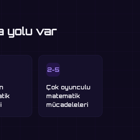
a yolu var
2-5
n
Çok oyunculu
tik
matematik
i
mücadeleleri