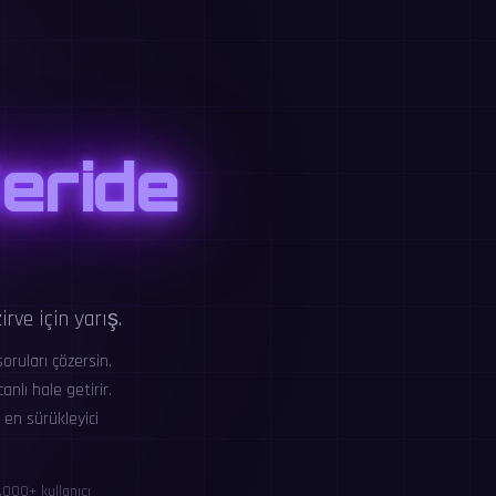
Geride
rve için yarış.
ruları çözersin.
nlı hale getirir.
 en sürükleyici
,000+ kullanıcı