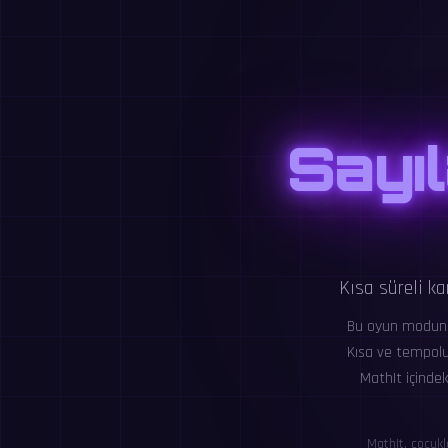
Sayıl
Kısa süreli ka
Bu oyun modunda
Kısa ve tempolu 
MathIt içindek
MathIt, çocukl