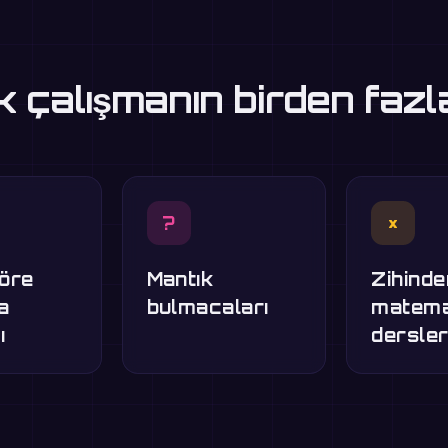
 çalışmanın birden fazl
?
×
göre
Mantık
Zihinde
ma
bulmacaları
matema
ı
dersler