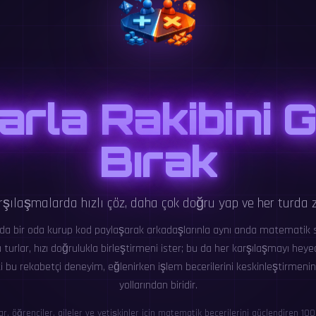
arla Rakibini 
Bırak
rşılaşmalarda hızlı çöz, daha çok doğru yap ve her turda zi
 bir oda kurup kod paylaşarak arkadaşlarınla aynı anda matematik so
turlar, hızı doğrulukla birleştirmeni ister; bu da her karşılaşmayı heyeca
i bu rekabetçi deneyim, eğlenirken işlem becerilerini keskinleştirmenin
yollarından biridir.
ar, öğrenciler, aileler ve yetişkinler için matematik becerilerini güçlendiren 100