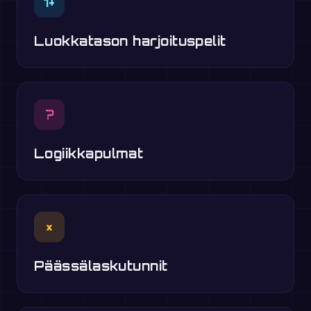
1+
Luokkatason harjoituspelit
?
Logiikkapulmat
×
Päässälaskutunnit