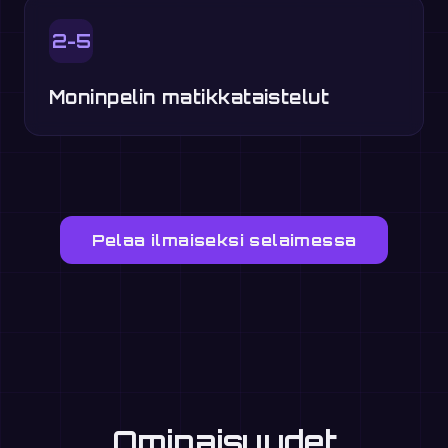
2-5
Moninpelin matikkataistelut
Pelaa ilmaiseksi selaimessa
Ominaisuudet