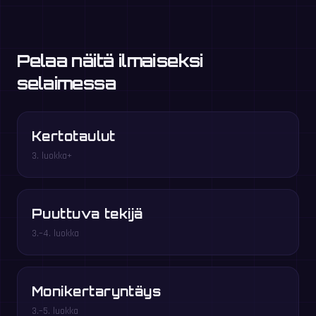
Pelaa näitä ilmaiseksi
selaimessa
Kertotaulut
3. luokka+
Puuttuva tekijä
3.–4. luokka
Monikertaryntäys
3.–5. luokka