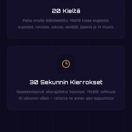
20 Kieltä
Pelaa omalla äidinkielelläsi. MathIt tukee englantia,
espanjaa, ranskaa, saksaa, venäjää, japania ja 14 muuta.
30 Sekunnin Kierrokset
Nopeatempoiset aikarajoitetut haasteet. Yhtälöt vaihtuvat
10 sekunnin välein — ratkaise ne ennen ajan loppumista!