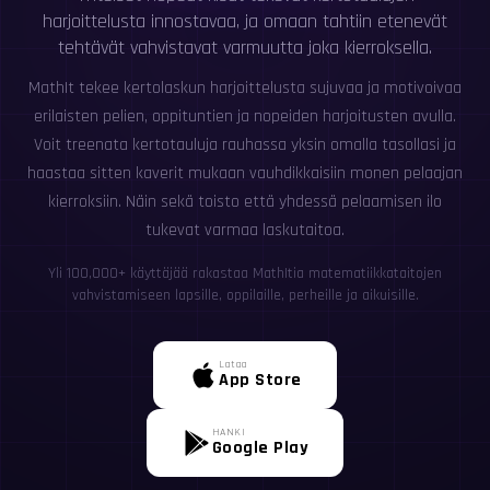
harjoittelusta innostavaa, ja omaan tahtiin etenevät
tehtävät vahvistavat varmuutta joka kierroksella.
MathIt tekee kertolaskun harjoittelusta sujuvaa ja motivoivaa
erilaisten pelien, oppituntien ja nopeiden harjoitusten avulla.
Voit treenata kertotauluja rauhassa yksin omalla tasollasi ja
haastaa sitten kaverit mukaan vauhdikkaisiin monen pelaajan
kierroksiin. Näin sekä toisto että yhdessä pelaamisen ilo
tukevat varmaa laskutaitoa.
Yli 100,000+ käyttäjää rakastaa MathItia matematiikkataitojen
vahvistamiseen lapsille, oppilaille, perheille ja aikuisille.
Lataa
App Store
HANKI
Google Play