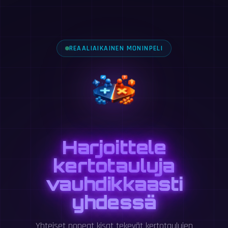
REAALIAIKAINEN MONINPELI
Harjoittele
kertotauluja
vauhdikkaasti
yhdessä
Yhteiset nopeat kisat tekevät kertotaulujen