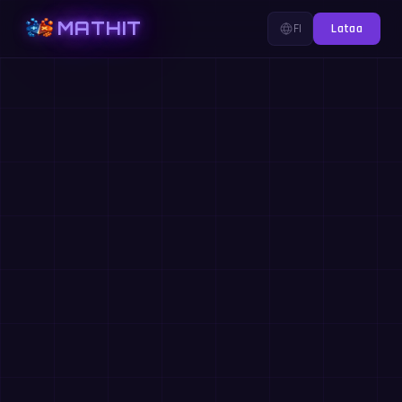
MATHIT
FI
Lataa