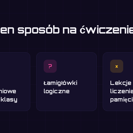
eden sposób na ćwiczen
?
×
Łamigłówki
Lekcje
niowe
logiczne
liczeni
 klasy
pamięci