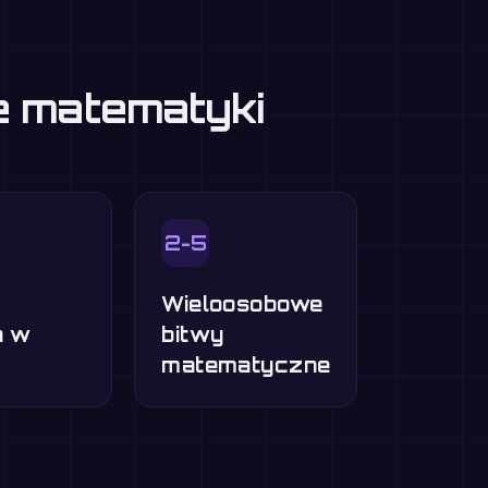
ie matematyki
2-5
Wieloosobowe
a w
bitwy
matematyczne