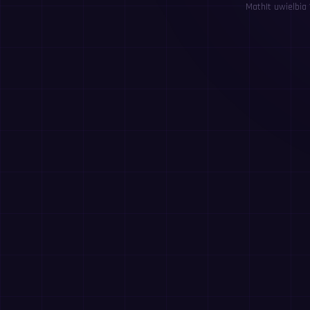
MathIt uwielbia