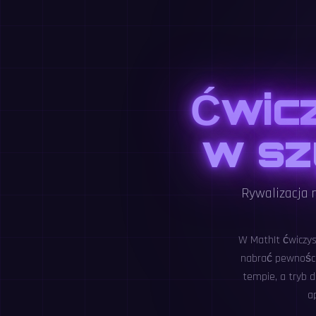
Ćwicz
w sz
Rywalizacja n
W MathIt ćwiczys
nabrać pewności
tempie, a tryb 
a