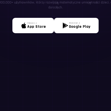
 100,000+ użytkowników, którzy rozwijają matematyczne umiejętności dzieci, u
dorosłych.
Pobierz z
POBIERZ Z
App Store
Google Play