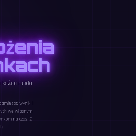
ożenia
nkach
 a każda runda
pamiętać wyniki i
owych we własnym
ynkom na czas. Z
h.