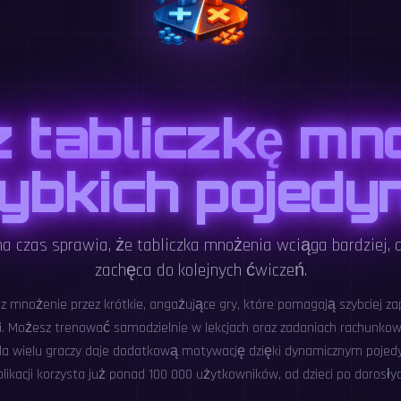
 tabliczkę mn
ybkich pojedy
a czas sprawia, że tabliczka mnożenia wciąga bardziej,
zachęca do kolejnych ćwiczeń.
z mnożenie przez krótkie, angażujące gry, które pomagają szybciej za
. Możesz trenować samodzielnie w lekcjach oraz zadaniach rachunk
dla wielu graczy daje dodatkową motywację dzięki dynamicznym pojed
plikacji korzysta już ponad 100 000 użytkowników, od dzieci po dorosłyc