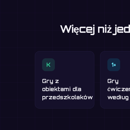
Więcej niż j
K
1+
Gry z
Gry
obiektami dla
ćwicze
przedszkolaków
według