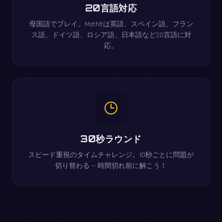
20言語対応
母国語でプレイ。MathItは英語、スペイン語、フラン
ス語、ドイツ語、ロシア語、日本語など20言語に対
応。
30秒ラウンド
スピード重視のタイムチャレンジ。10秒ごとに問題が
切り替わる — 時間切れ前に解こう！