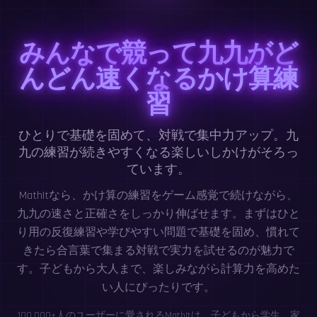
みんなで競って九九がど
んどん速くなるかけ算練
習
ひとりで基礎を固めて、対戦で集中力アップ。九
九の練習が続きやすくなる楽しいしかけがそろっ
ています。
MathItなら、かけ算の練習をゲーム感覚で続けながら、
九九の速さと正確さをしっかり伸ばせます。まずはひと
り用の反復練習や学びやすい問題で基礎を固め、慣れて
きたら合言葉で集まる対戦で実力を試せるのが魅力で
す。子どもから大人まで、楽しみながら計算力を高めた
い人にぴったりです。
100,000+人のユーザーに愛されるMathItは、子どもから学生、家