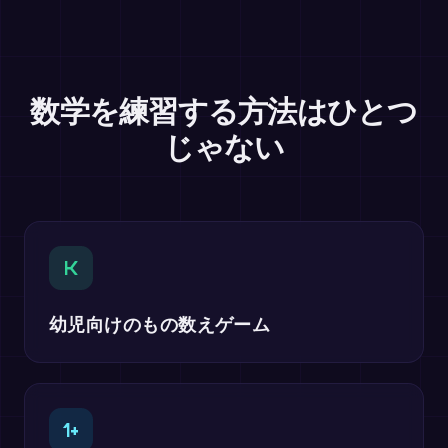
数学を練習する方法はひとつ
じゃない
K
幼児向けのもの数えゲーム
1+