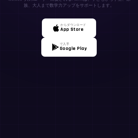
族、大人まで数学力アップをサポートします。
からダウンロード
App Store
で入手
Google Play