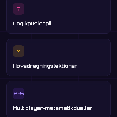
?
Logikpuslespil
×
Hovedregningslektioner
2-5
Multiplayer-matematikdueller