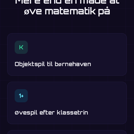
Mere end én måde at
øve matematik på
K
Objektspil til børnehaven
1+
Øvespil efter klassetrin