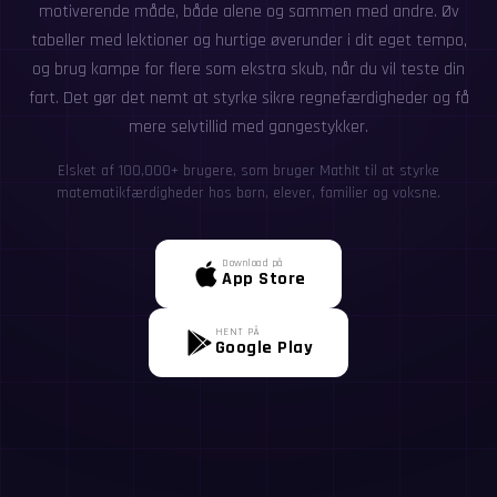
motiverende måde, både alene og sammen med andre. Øv
tabeller med lektioner og hurtige øverunder i dit eget tempo,
og brug kampe for flere som ekstra skub, når du vil teste din
fart. Det gør det nemt at styrke sikre regnefærdigheder og få
mere selvtillid med gangestykker.
Elsket af 100,000+ brugere, som bruger MathIt til at styrke
matematikfærdigheder hos børn, elever, familier og voksne.
Download på
App Store
HENT PÅ
Google Play