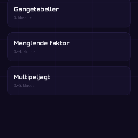
Gangetabeller
3. klasse+
Manglende faktor
3.–4. klasse
Multipeljagt
3.–5. klasse
Spil gratis i browseren →