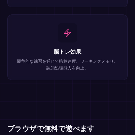
脳トレ効果
競争的な練習を通じて暗算速度、ワーキングメモリ、
認知処理能力を向上。
ブラウザで無料で遊べます