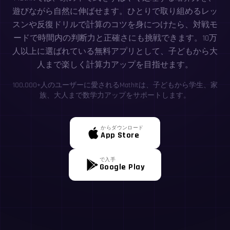
遊びながら自然に伸ばせます。ひとりで取り組めるレッ
スンや反復ドリルで計算のコツを身につけたら、対戦モ
ードで時間内の判断力と正確さにも挑戦できます。10万
人以上に選ばれている無料アプリとして、子どもから大
人まで楽しく計算力アップを目指せます。
100,000+人のユーザーに愛されるMathItは、子どもから学生、家
族、大人まで数学力アップをサポートします。
からダウンロード
App Store
で入手
Google Play