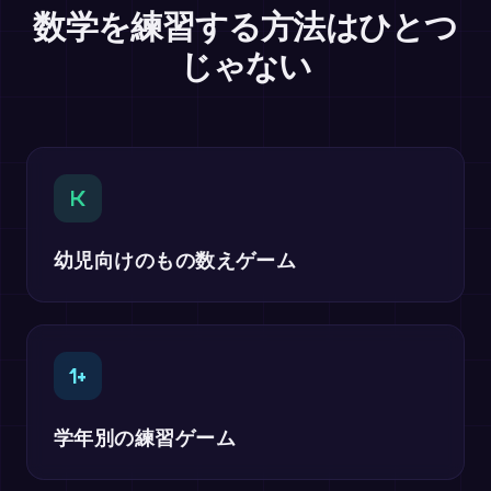
数学を練習する方法はひとつ
じゃない
K
幼児向けのもの数えゲーム
1+
学年別の練習ゲーム