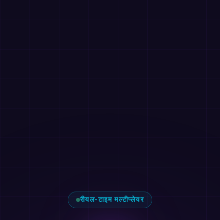
रीयल-टाइम मल्टीप्लेयर