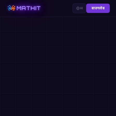
MATHIT
HI
डाउनलोड