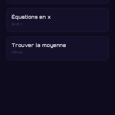
Équations en x
6e et +
Trouver la moyenne
CM1–6e
Priorités opératoires
CM2 et +
Jouez gratuitement dans votre navigateur →