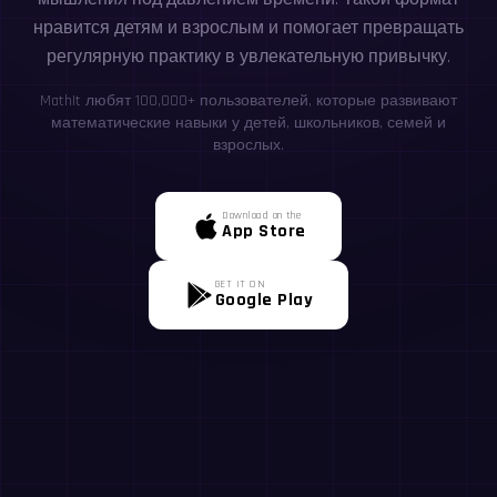
нравится детям и взрослым и помогает превращать
регулярную практику в увлекательную привычку.
MathIt любят 100,000+ пользователей, которые развивают
математические навыки у детей, школьников, семей и
взрослых.
Download on the
App Store
GET IT ON
Google Play