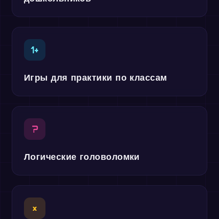
1+
Игры для практики по классам
?
Логические головоломки
×