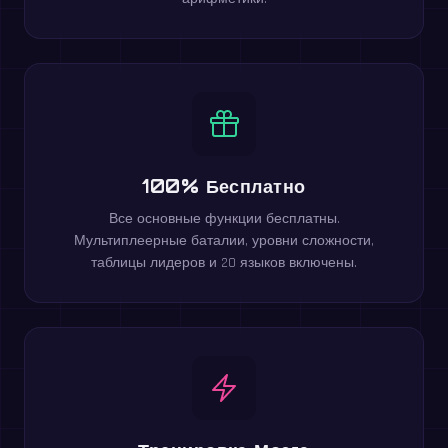
100% Бесплатно
Все основные функции бесплатны.
Мультиплеерные баталии, уровни сложности,
таблицы лидеров и 20 языков включены.