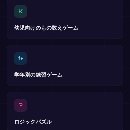
K
幼児向けのもの数えゲーム
1+
学年別の練習ゲーム
?
ロジックパズル