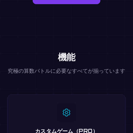
機能
究極の算数バトルに必要なすべてが揃っています
カスタムゲーム（PRO）