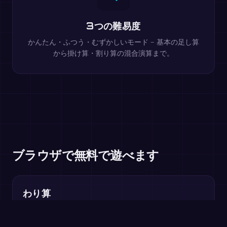
3つの難易度
かんたん・ふつう・むずかしいモード — 基本の足し算
から掛け算・割り算の混合演算まで。
ブラウザで無料で遊べます
わり算
小3〜