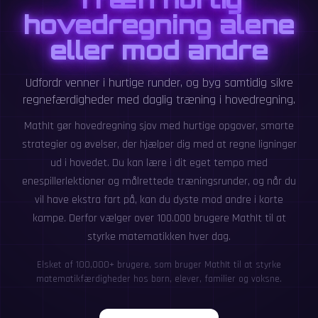
hovedregning alene
eller mod andre
Udfordr venner i hurtige runder, og byg samtidig sikre
regnefærdigheder med daglig træning i hovedregning.
MathIt gør hovedregning sjov med hurtige opgaver, smarte
strategier og øvelser, der hjælper dig med at regne ligninger
ud i hovedet. Du kan lære i dit eget tempo med
enespillerlektioner og målrettede træningsrunder, og når du
vil have ekstra fart på, kan du dyste mod andre i korte
kampe. Derfor vælger over 100.000 brugere MathIt til at
styrke matematikken hver dag.
Elsket af 100,000+ brugere, som bruger MathIt til at styrke
matematikfærdigheder hos børn, elever, familier og voksne.