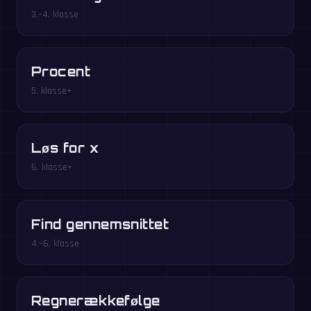
3.–4. klasse
Procent
5. klasse+
Løs for x
6. klasse+
Find gennemsnittet
4.–6. klasse
Regnerækkefølge