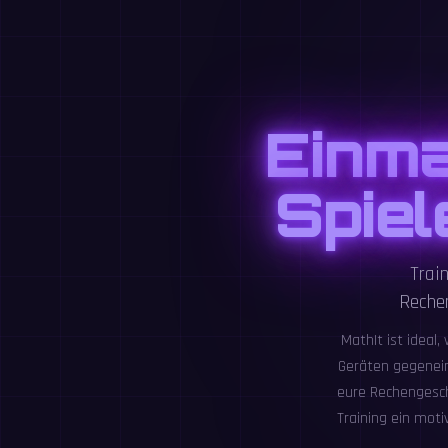
Einma
Spiel
Trai
Rechen
MathIt ist ideal
Geräten gegeneina
eure Rechengesch
Training ein mot