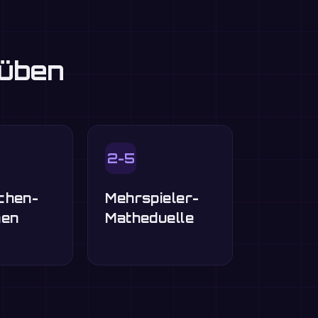
 üben
2-5
chen-
Mehrspieler-
nen
Matheduelle