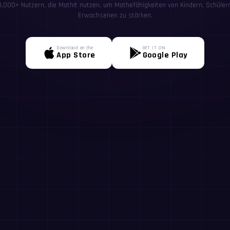
00,000+ Nutzern, die MathIt nutzen, um Mathefähigkeiten von Kindern, Schülern
Erwachsenen zu stärken.
Download on the
GET IT ON
App Store
Google Play