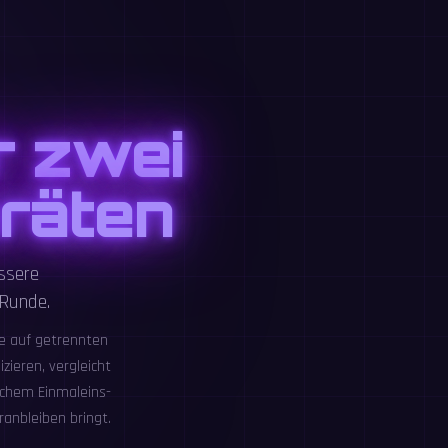
r zwei
eräten
ssere
 Runde.
de auf getrennten
zieren, vergleicht
ichem Einmaleins-
anbleiben bringt.