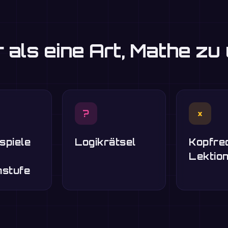
 als eine Art, Mathe zu
?
×
spiele
Logikrätsel
Kopfre
Lektio
nstufe