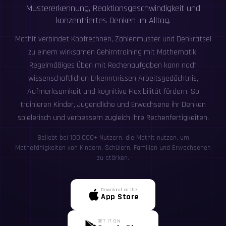
Mustererkennung, Reaktionsgeschwindigkeit und
konzentriertes Denken im Alltag.
MathIt verbindet Kopfrechnen, Zahlenmuster und Denkrätsel
zu einem wirksamen Gehirntraining mit Mathematik.
Regelmäßiges Üben mit Rechenaufgaben kann nach
wissenschaftlichen Erkenntnissen Arbeitsgedächtnis,
Aufmerksamkeit und kognitive Flexibilität fördern. So
trainieren Kinder, Jugendliche und Erwachsene ihr Denken
spielerisch und verbessern zugleich ihre Rechenfertigkeiten.
Beliebt bei 100,000+ Nutzern, die MathIt nutzen, um
Mathefähigkeiten von Kindern, Schülern, Familien und Erwachsenen
zu stärken.
Download on the
App Store
GET IT ON