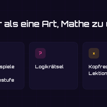
 als eine Art, Mathe zu
?
×
spiele
Logikrätsel
Kopfre
Lektio
nstufe