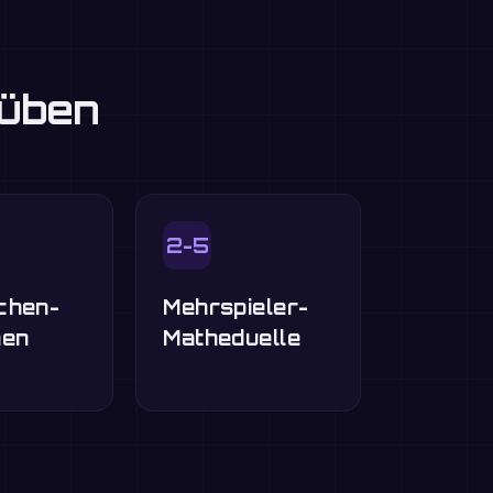
 üben
2-5
chen-
Mehrspieler-
nen
Matheduelle