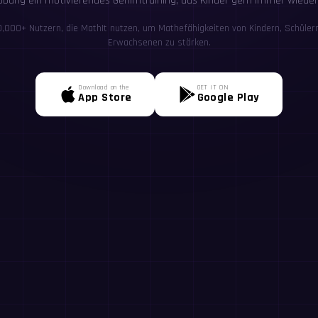
bung ein motivierendes Gehirntraining, das Kinder gern immer wieder
00,000+ Nutzern, die MathIt nutzen, um Mathefähigkeiten von Kindern, Schülern
Erwachsenen zu stärken.
Download on the
GET IT ON
App Store
Google Play