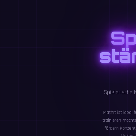
Sp
stä
Spielerische 
MathIt ist ideal 
trainieren möcht
fördern Konzent