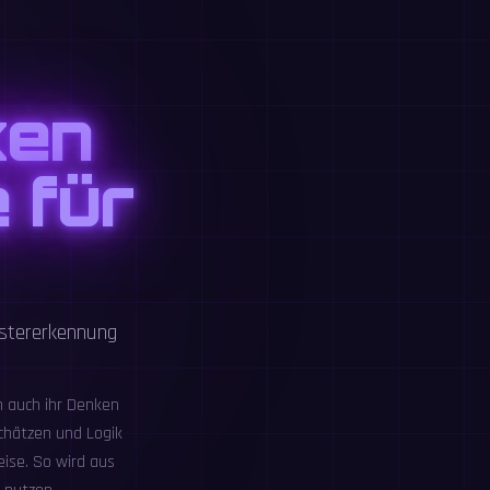
ken
 für
ustererkennung
rn auch ihr Denken
chätzen und Logik
ise. So wird aus