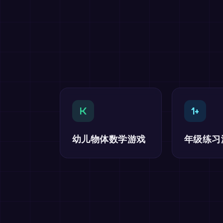
K
1+
幼儿物体数学游戏
年级练习