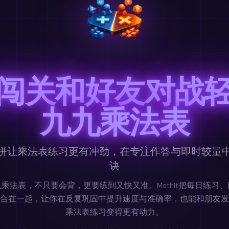
闯关和好友对战
九九乘法表
拼让乘法表练习更有冲劲，在专注作答与即时较量
诀
乘法表，不只要会背，更要练到又快又准。MathIt把每日练习
合在一起，让你在反复巩固中提升速度与准确率，也能和朋友发
乘法表练习变得更有动力。