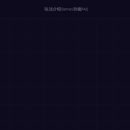
玩法介绍
Games
功能
FAQ