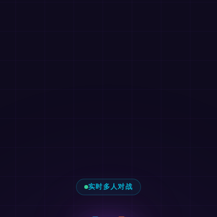
实时多人对战