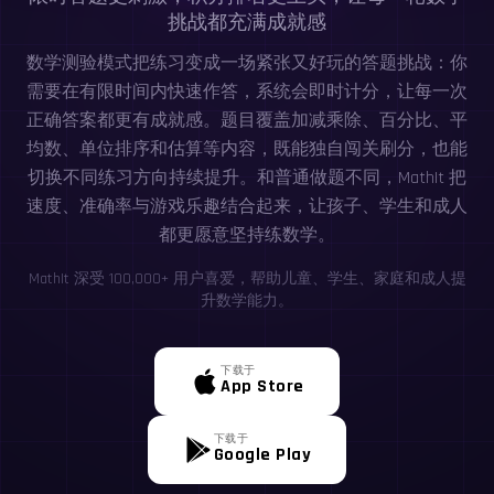
挑战都充满成就感
数学测验模式把练习变成一场紧张又好玩的答题挑战：你
需要在有限时间内快速作答，系统会即时计分，让每一次
正确答案都更有成就感。题目覆盖加减乘除、百分比、平
均数、单位排序和估算等内容，既能独自闯关刷分，也能
切换不同练习方向持续提升。和普通做题不同，MathIt 把
速度、准确率与游戏乐趣结合起来，让孩子、学生和成人
都更愿意坚持练数学。
MathIt 深受 100,000+ 用户喜爱，帮助儿童、学生、家庭和成人提
升数学能力。
下载于
App Store
下载于
Google Play