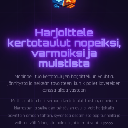
Harjoittele
kertotaulut nopeiksi,
varmoiksi ja
muistista
Moninpeli tuo kertotaulujen harjoitteluun vauhtia,
jännitystä ja selkeän tavoitteen, kun kilpailet kavereiden
kanssa aikaa vastaan.
MathIt auttaa hallitsemaan kertotaulut toiston, nopeiden
kierrosten ja selkeiden tehtävien avulla. Voit harjoitella
päivittäin omaan tahtiin, syventää osaamista oppitunneilla ja
vaihtaa välillä loogisiin pulmiin, jotta motivaatio pysyy