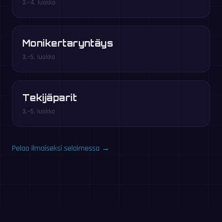
3.–4. luokka
Monikertaryntäys
3.–5. luokka
Tekijäparit
3.–5. luokka
Pelaa ilmaiseksi selaimessa →