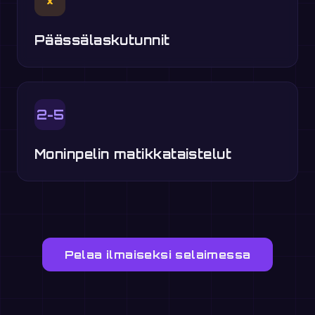
×
Päässälaskutunnit
2-5
Moninpelin matikkataistelut
Pelaa ilmaiseksi selaimessa