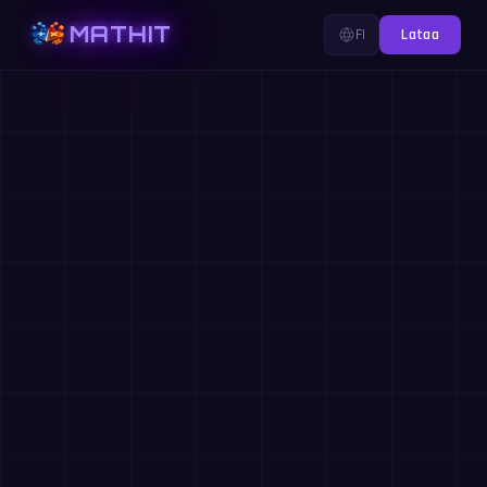
MATHIT
FI
Lataa