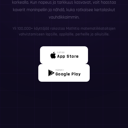
korkealla. Kun nopeus ja tarkkuus kasvavat, voit haastaa
kaverit moninpeliin ja nähdä, kuka ratkaisee kertolaskut
vauhdikkaimmin.
Yli 100,000+ käyttäjää rakastaa MathItia matematiikkataitojen
vahvistamiseen lapsille, oppilaille, perheille ja aikuisille.
Lataa
App Store
HANKI
Google Play