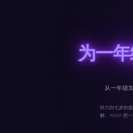
为一年
从一年级
对六到七岁的孩
解。MathI