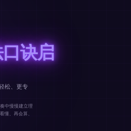
法口诀启
轻松、更专
奏中慢慢建立理
先看懂、再会算、