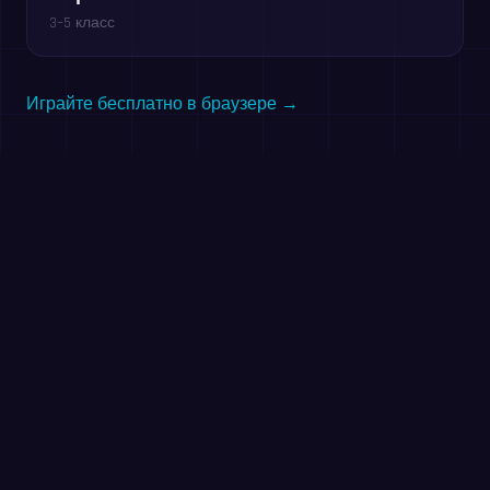
3–5 класс
Играйте бесплатно в браузере →
Попробуйте прямо сейчас:
минутная разминка
Решите как можно больше примеров за 60 секунд.
Без регистрации — та же практика, что и в
приложении MathIt.
Начать