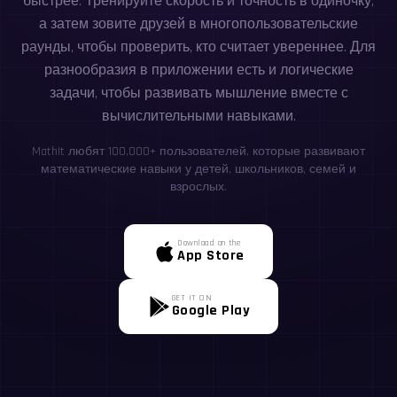
быстрее. Тренируйте скорость и точность в одиночку,
а затем зовите друзей в многопользовательские
раунды, чтобы проверить, кто считает увереннее. Для
разнообразия в приложении есть и логические
задачи, чтобы развивать мышление вместе с
вычислительными навыками.
MathIt любят 100,000+ пользователей, которые развивают
математические навыки у детей, школьников, семей и
взрослых.
Download on the
App Store
GET IT ON
Google Play