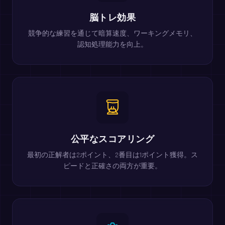
脳トレ効果
競争的な練習を通じて暗算速度、ワーキングメモリ、
認知処理能力を向上。
公平なスコアリング
最初の正解者は2ポイント、2番目は1ポイント獲得。ス
ピードと正確さの両方が重要。