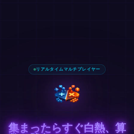
リアルタイムマルチプレイヤー
集まったらすぐ白熱、算