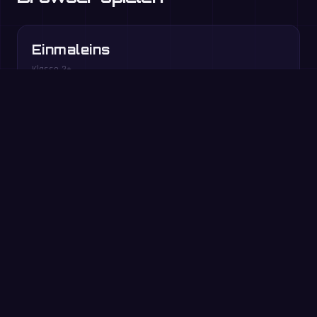
Einmaleins
Klasse 3+
Fehlender Faktor
Klasse 3–4
Quadratzahlen
Klasse 4–6
Kostenlos im Browser spielen →