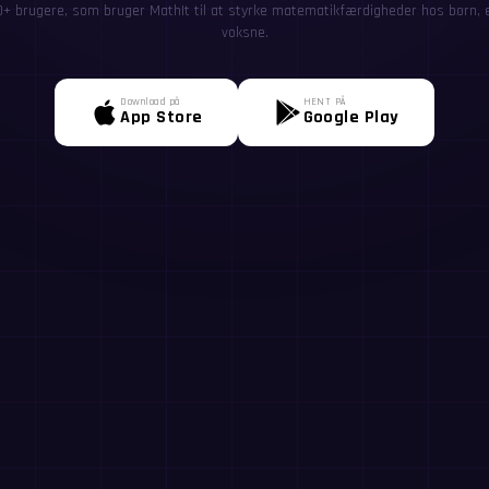
0+ brugere, som bruger MathIt til at styrke matematikfærdigheder hos børn, el
voksne.
Download på
HENT PÅ
App Store
Google Play