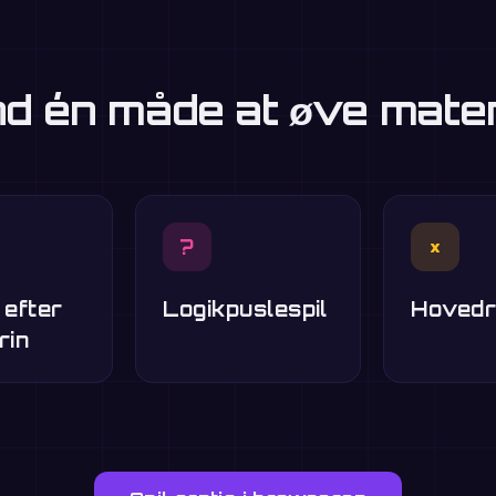
d én måde at øve mate
?
×
 efter
Logikpuslespil
Hovedr
rin