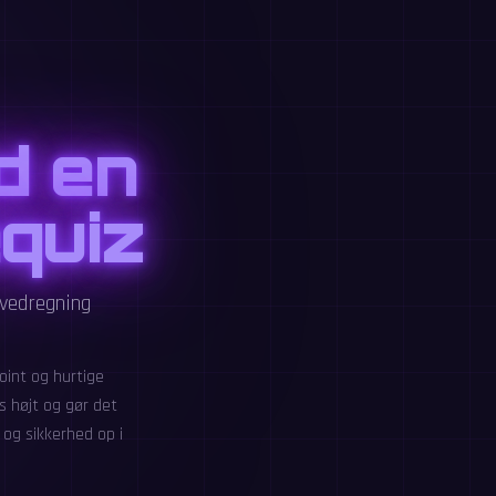
d en
quiz
ovedregning
oint og hurtige
s højt og gør det
 og sikkerhed op i