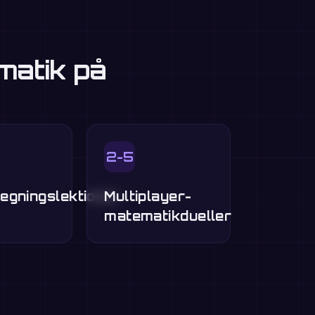
matik på
2-5
egningslektioner
Multiplayer-
matematikdueller