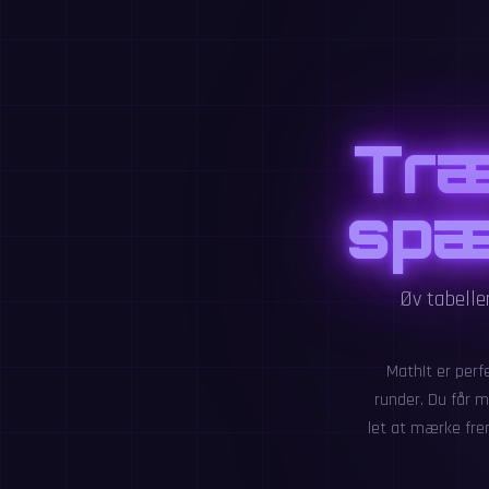
Træ
spæ
Øv tabelle
MathIt er perf
runder. Du får m
let at mærke frem