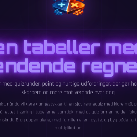
n tabeller me
ndende regne
r med quizrunder, point og hurtige udfordringer, der gør h
skarpere og mere motiverende hver dag.
ekt, når du vil gøre gangestykker til en sjov regnequiz med klare mål, p
ålrettet træning i tabellerne, samtidig med at quizformen holder foku
skridt. Brug appen alene, med familien eller i dyste, og byg både fart
multiplikation.