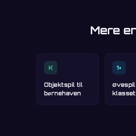
Mere en
K
1+
Objektspil til
Øvespil
børnehaven
klasset