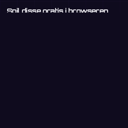
Spil disse gratis i browseren
Gangetabeller
3. klasse+
Manglende faktor
3.–4. klasse
Multipeljagt
3.–5. klasse
Spil gratis i browseren →