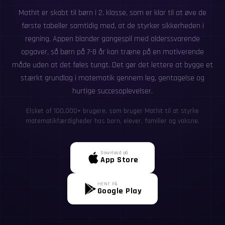
MathIt er skabt til børn i 2. klasse, som er klar til at øve de
første tabeller samtidig med, at de styrker sikkerheden i
regning. Appen blander gangespil med alderssvarende
opgaver, så børn på 7-8 år kan træne på en motiverende
måde uden at det føles tungt. Det gør det lettere at bygge et
stærkt grundlag i matematik gennem leg, gentagelse og
hurtige succesoplevelser.
Elsket af 100,000+ brugere, som bruger MathIt til at styrke
matematikfærdigheder hos børn, elever, familier og voksne.
Download på
App Store
HENT PÅ
Google Play