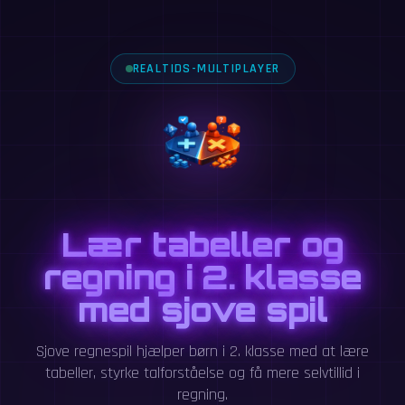
REALTIDS-MULTIPLAYER
Lær tabeller og
regning i 2. klasse
med sjove spil
Sjove regnespil hjælper børn i 2. klasse med at lære
tabeller, styrke talforståelse og få mere selvtillid i
regning.