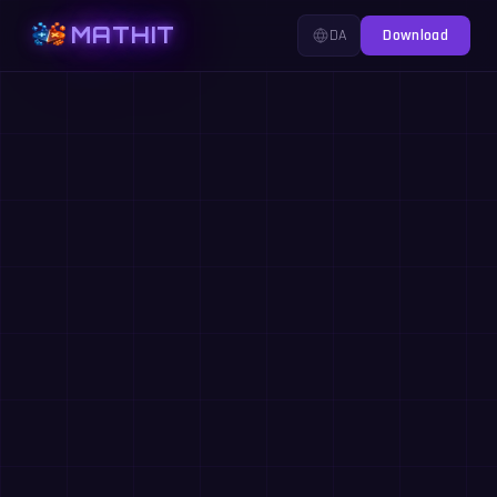
MATHIT
DA
Download