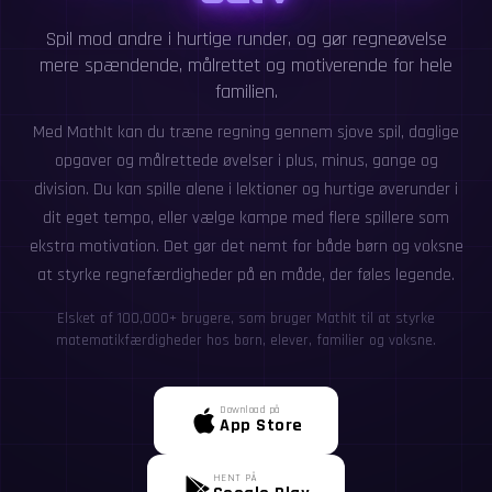
Spil mod andre i hurtige runder, og gør regneøvelse
mere spændende, målrettet og motiverende for hele
familien.
Med MathIt kan du træne regning gennem sjove spil, daglige
opgaver og målrettede øvelser i plus, minus, gange og
division. Du kan spille alene i lektioner og hurtige øverunder i
dit eget tempo, eller vælge kampe med flere spillere som
ekstra motivation. Det gør det nemt for både børn og voksne
at styrke regnefærdigheder på en måde, der føles legende.
Elsket af 100,000+ brugere, som bruger MathIt til at styrke
matematikfærdigheder hos børn, elever, familier og voksne.
Download på
App Store
HENT PÅ