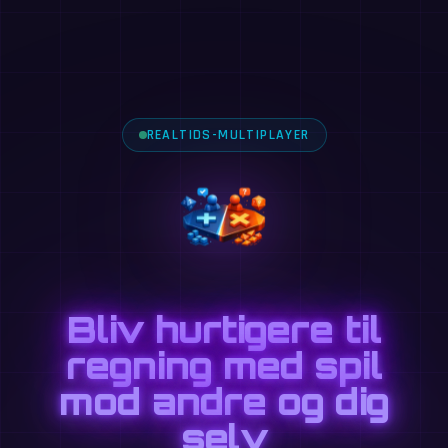
REALTIDS-MULTIPLAYER
Bliv hurtigere til
regning med spil
mod andre og dig
selv