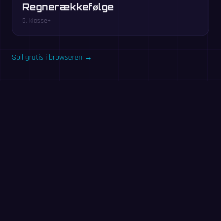
Regnerækkefølge
5. klasse+
Spil gratis i browseren →
Prøv nu: 60-sekunders
øvelse
Svar på så mange opgaver som muligt på 60 sekunder.
Ingen tilmelding — samme øvelse som i MathIt-appen.
Start