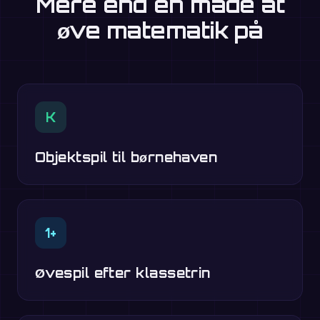
Mere end én måde at
øve matematik på
K
Objektspil til børnehaven
1+
Øvespil efter klassetrin