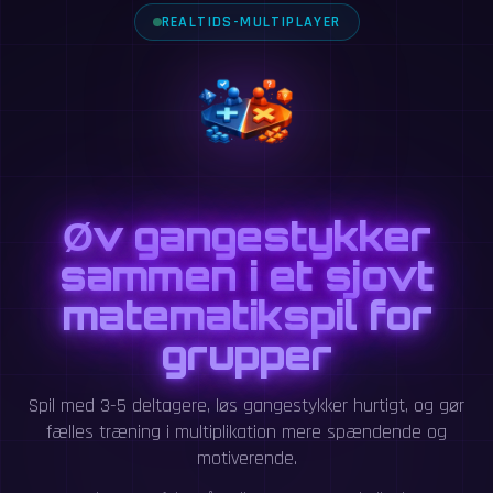
REALTIDS-MULTIPLAYER
Øv gangestykker
sammen i et sjovt
matematikspil for
grupper
Spil med 3-5 deltagere, løs gangestykker hurtigt, og gør
fælles træning i multiplikation mere spændende og
motiverende.