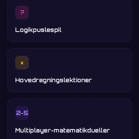
?
Logikpuslespil
×
Hovedregningslektioner
2-5
Multiplayer-matematikdueller