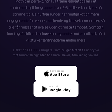
MathIt er perfekt, når I vil træne gangetabeller i et
matematikspil for grupper, hvor 3-5 spillere kan dyste på
samme tid. De hurtige runder gør multiplikation mere
engagerende for venner, søskende og klassekammerater, så
alle får masser af øvelse uden at miste tempoet. Samtidig
kan I også skifte til soloøvelser og andre matematikspil, når I
vil styrke færdighederne endnu mere.
Elsket af 100,000+ brugere, som bruger MathIt til at styrke
matematikfærdigheder hos børn, elever, familier og voksne.
Download på
App Store
HENT PÅ
Google Play