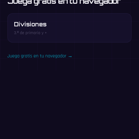
Juega gratis en tu navegador
Divisiones
3.º de primaria y +
Juega gratis en tu navegador →
Pruébalo ahora: reto de
60 segundos
Responde todas las que puedas en 60 segundos. Sin