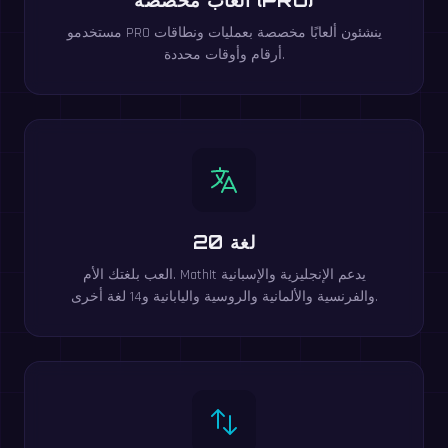
مستخدمو PRO ينشئون ألعابًا مخصصة بعمليات ونطاقات
أرقام وأوقات محددة.
20 لغة
العب بلغتك الأم. MathIt يدعم الإنجليزية والإسبانية
والفرنسية والألمانية والروسية واليابانية و14 لغة أخرى.