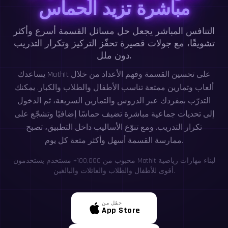
مباشرة تزيد الحماس
التنافس المباشر يجعل حل مسائل القسمة أسرع وأكثر
تشويقًا، مع جولات قصيرة تحفّز التركيز وتكرار التدريب
دون ملل.
يساعدك MathIt على تحسين القسمة وفهم الأعداد من خلال
ألعاب وتمارين ممتعة تناسب الأطفال والطلاب والكبار. يمكنك
التدرّب بمفردك عبر الدروس والتمارين السريعة، ثم الدخول
إلى تحديات جماعية مباشرة تضيف حماسًا إضافيًا وتشجّع على
تكرار التدريب. ومع تنوّع الأساليب داخل التطبيق، تصبح
ممارسة القسمة أسهل وأكثر متعة كل يوم.
محبوب من 100,000+ مستخدم يستخدمون MathIt لبناء مهارات رياضية
أقوى للأطفال والطلاب والعائلات والبالغين.
حمّل من
App Store