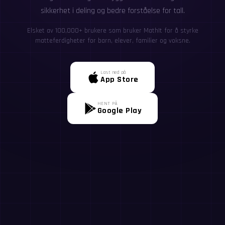
sikkerhet i deling og bedre forståelse for tall.
Elsket av 100,000+ brukere som bruker MathIt for å styrke
matteferdigheter for barn, elever, familier og voksne.
Last ned på
App Store
HENT PÅ
Google Play