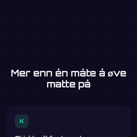
Mer enn én måte å øve
matte på
K