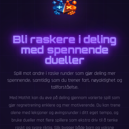
Bli raskere i deling
med spennende
dueller
Spill mot andre i raske runder som gjør deling mer
spennende, samtidig som du trener fart, nøyaktighet og
tallforståelse.
Med MathIt kan du øve på deling gjennom varierte spill som
gjør regnetrening enklere og mer motiverende. Du kan trene
alene med leksjoner og øvingsrunder i ditt eget tempo, og
bruke dueller mot flere spillere som ekstra driv til å tenke
raskt og svare riktig. Slik bygger både barn og voksne