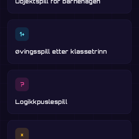
Objektspill for barnehagen
1+
Øvingsspill etter klassetrinn
?
Logikkpuslespill
×