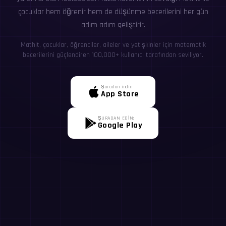
çocuklar hem öğrenir hem de düşünme becerilerini her gün
adım adım geliştirir.
MathIt, çocuklar, öğrenciler, aileler ve yetişkinler için matematik
becerilerini güçlendiren 100,000+ kullanıcı tarafından seviliyor.
Şuradan indir:
App Store
ŞURADAN EDİN:
Google Play