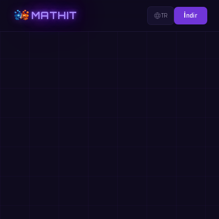
MATHIT
TR
İndir