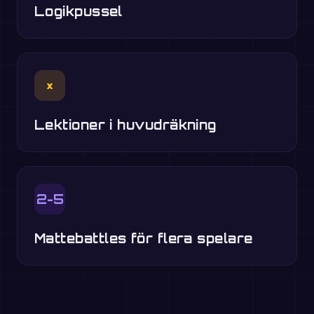
Logikpussel
×
Lektioner i huvudräkning
2-5
Mattebattles för flera spelare