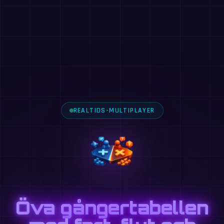
REALTIDS-MULTIPLAYER
Öva gångertabellen