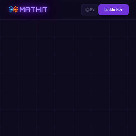
MATHIT
SV
Ladda Ner