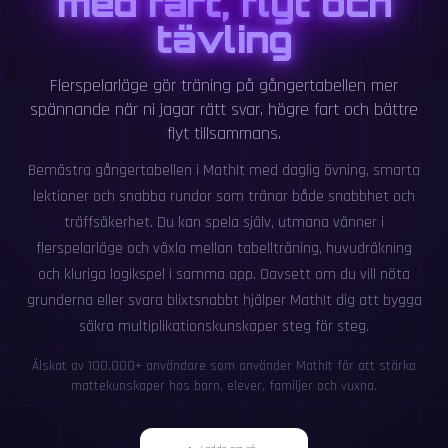
med fart, flyt och
tävling
Flerspelarläge gör träning på gångertabellen mer
spännande när ni jagar rätt svar, högre fart och bättre
flyt tillsammans.
Bemästra gångertabellen i MathIt med daglig övning, smarta
lektioner och snabba rundor som tränar både snabbhet och
träffsäkerhet. Du kan spela själv, utmana vänner i
flerspelarläge och växla mellan tabellträning, huvudräkning
och kluriga logikspel i samma app. Oavsett om du vill nöta
grunderna eller svara blixtsnabbt hjälper MathIt dig att bygga
säkra multiplikationskunskaper steg för steg.
Älskat av 100,000+ användare som använder MathIt för att stärka
mattekunskaper hos barn, elever, familjer och vuxna.