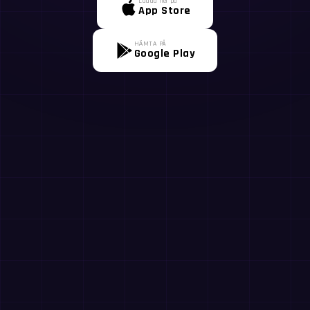
Ladda ner på
App Store
HÄMTA PÅ
Google Play