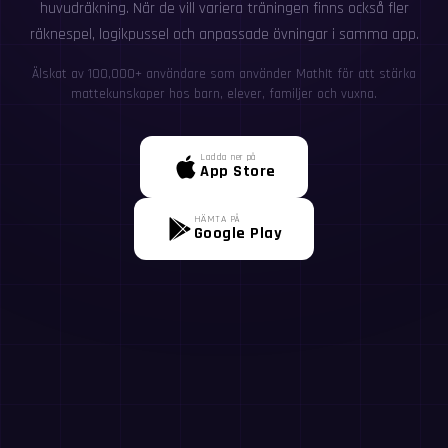
huvudräkning. När de vill variera träningen finns också fler
räknespel, logikpussel och anpassade övningar i samma app.
Älskat av 100,000+ användare som använder MathIt för att stärka
mattekunskaper hos barn, elever, familjer och vuxna.
Ladda ner på
App Store
HÄMTA PÅ
Google Play