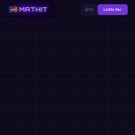
MATHIT
SV
Ladda Ner