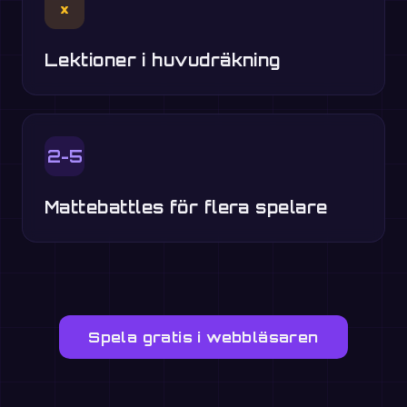
×
Lektioner i huvudräkning
2-5
Mattebattles för flera spelare
Spela gratis i webbläsaren