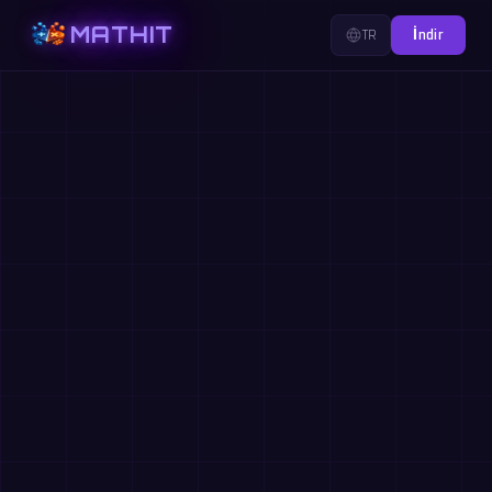
MATHIT
TR
İndir