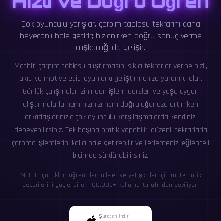
Hızlı ve Doğru Öğren
Çok oyunculu yarışlar, çarpım tablosu tekrarını daha
heyecanlı hale getirir; hızlanırken doğru sonuç verme
alışkanlığı da gelişir.
MathIt, çarpım tablosu alıştırmasını sıkıcı tekrarlar yerine hızlı,
akıcı ve motive edici oyunlarla geliştirmenize yardımcı olur.
Günlük çalışmalar, zihinden işlem dersleri ve yaşa uygun
alıştırmalarla hem hızınızı hem doğruluğunuzu artırırken
arkadaşlarınızla çok oyunculu karşılaşmalarda kendinizi
deneyebilirsiniz. Tek başına pratik yapabilir, düzenli tekrarlarla
çarpma işlemlerini kalıcı hale getirebilir ve ilerlemenizi eğlenceli
biçimde sürdürebilirsiniz.
MathIt, çocuklar, öğrenciler, aileler ve yetişkinler için matematik
becerilerini güçlendiren 100,000+ kullanıcı tarafından seviliyor.
Şuradan indir: