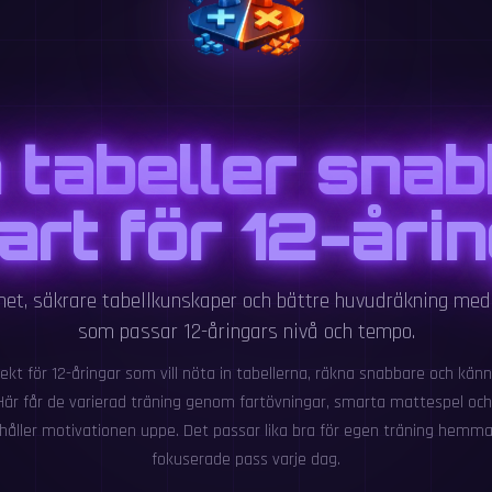
 tabeller snab
rt för 12-åri
et, säkrare tabellkunskaper och bättre huvudräkning me
som passar 12-åringars nivå och tempo.
ekt för 12-åringar som vill nöta in tabellerna, räkna snabbare och känn
 Här får de varierad träning genom fartövningar, smarta mattespel o
håller motivationen uppe. Det passar lika bra för egen träning hemma
fokuserade pass varje dag.