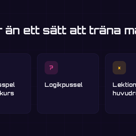
r än ett sätt att träna m
?
×
sspel
Logikpussel
Lektion
skurs
huvudr