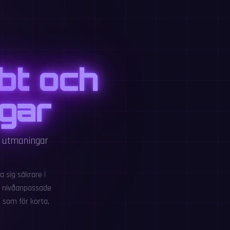
bt och
ngar
d utmaningar
a sig säkrare i
ch nivåanpassade
 som för korta,