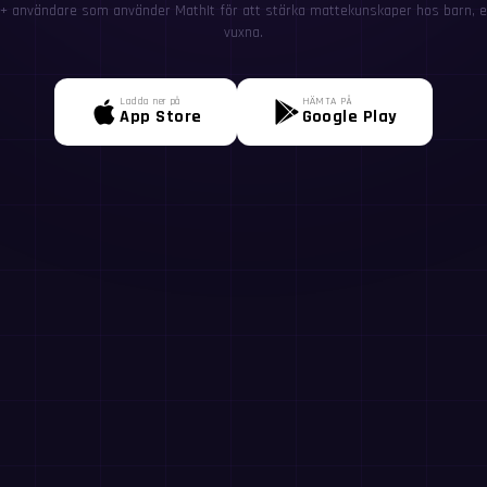
+ användare som använder MathIt för att stärka mattekunskaper hos barn, el
vuxna.
Ladda ner på
HÄMTA PÅ
App Store
Google Play