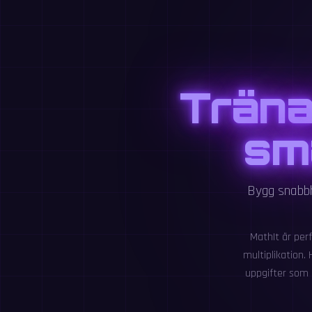
Träna
sma
Bygg snabbh
MathIt är perf
multiplikation.
uppgifter som 