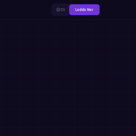
SV
Ladda Ner