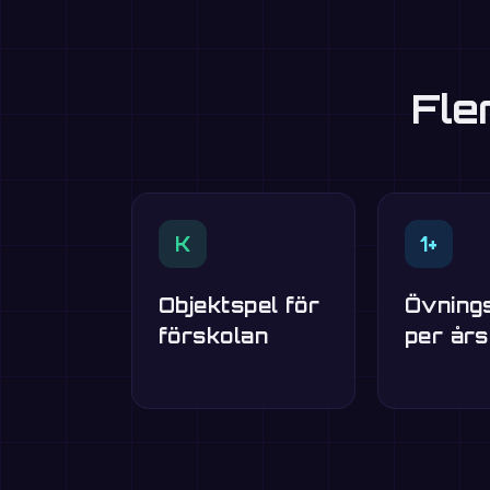
Fle
K
1+
Objektspel för
Övning
förskolan
per år