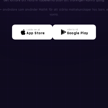
det lättare att nöta in tabellerna utan att träningen känns tjatig.
+ användare som använder MathIt för att stärka mattekunskaper hos barn, el
vuxna.
Ladda ner på
HÄMTA PÅ
App Store
Google Play