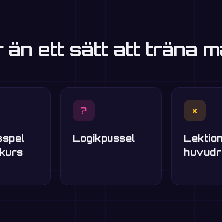
r än ett sätt att träna m
?
×
sspel
Logikpussel
Lektion
skurs
huvudr