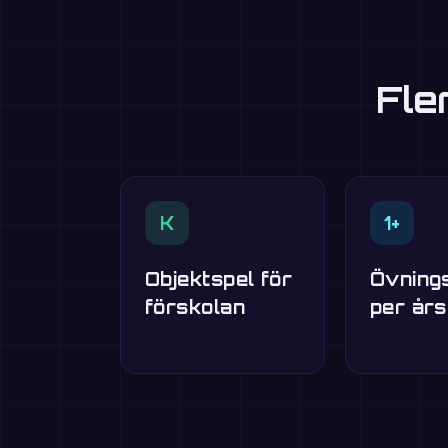
Fle
K
1+
Objektspel för
Övning
förskolan
per år