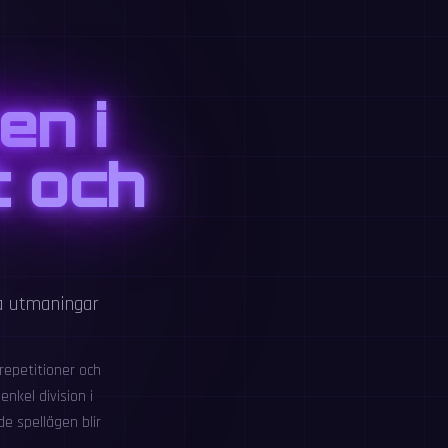
en i
t och
ga utmaningar
repetitioner och
nkel division i
e spellägen blir