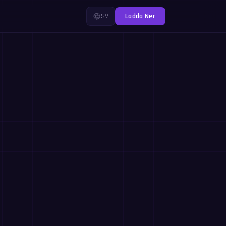
SV
Ladda Ner