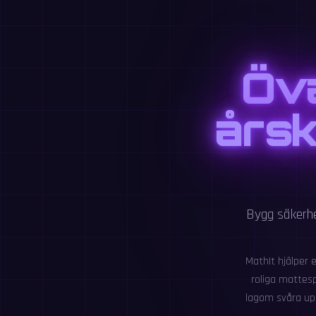
Öva
årsk
Bygg säkerhe
MathIt hjälper 
roliga mattesp
lagom svåra upp