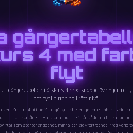
 gångertabell
urs 4 med far
flyt
t i gångertabellen i årskurs 4 med snabba övningar, roli
och tydlig träning i rätt nivå.
elever i årskurs 4 att befästa gångertabellen genom snabba övningar, 
el som passar åldern. Här tränar barn 9–10 år både multiplikation och e
gifter som stärker snabbhet, minne och självförtroende. Med varierad