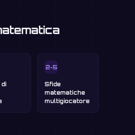
 matematica
2-5
 di
Sfide
o
matematiche
e
multigiocatore