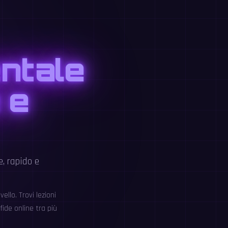
entale
 e
e, rapido e
llo. Trovi lezioni
fide online tra più