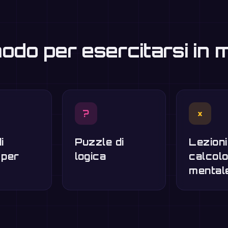
modo per esercitarsi in
?
×
i
Puzzle di
Lezioni
 per
logica
calcol
mental