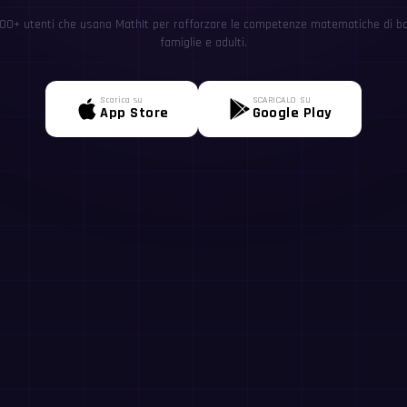
0+ utenti che usano MathIt per rafforzare le competenze matematiche di ba
famiglie e adulti.
Scarica su
SCARICALO SU
App Store
Google Play