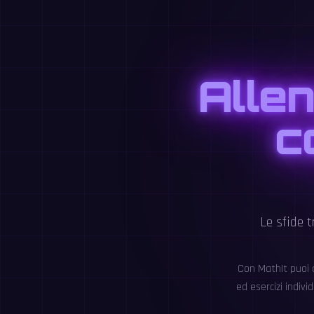
Allen
c
Le sfide t
Con MathIt puoi a
ed esercizi indivi