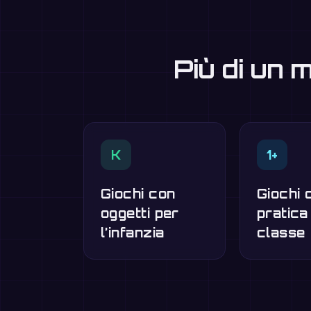
Più di un 
K
1+
Giochi con
Giochi d
oggetti per
pratica
l’infanzia
classe