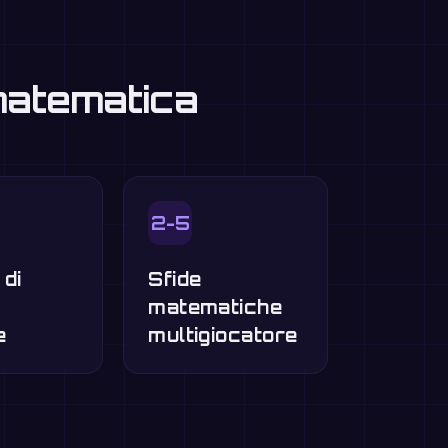
 matematica
2-5
 di
Sfide
o
matematiche
e
multigiocatore