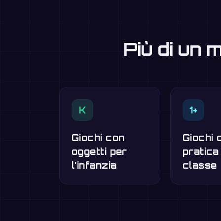
Più di un 
K
1+
Giochi con
Giochi d
oggetti per
pratica
l’infanzia
classe