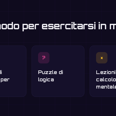
modo per esercitarsi in
?
×
i
Puzzle di
Lezioni
 per
logica
calcol
mental