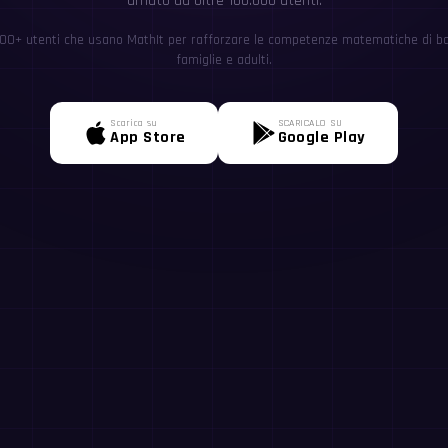
amato da oltre 100.000 utenti.
0+ utenti che usano MathIt per rafforzare le competenze matematiche di ba
famiglie e adulti.
Scarica su
SCARICALO SU
App Store
Google Play