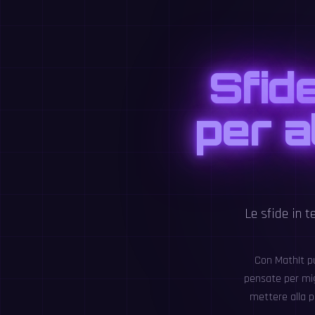
Sfide
per a
Le sfide in 
Con MathIt puo
pensate per migl
mettere alla p