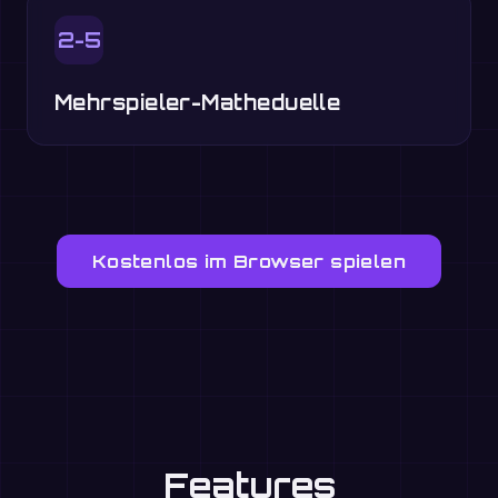
2-5
Mehrspieler-Matheduelle
Kostenlos im Browser spielen
Features