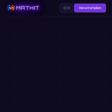
MATHIT
DE
Herunterladen