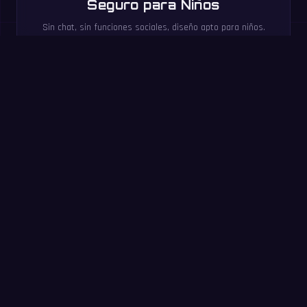
Seguro para Niños
Sin chat, sin funciones sociales, diseño apto para niños.
Los usuarios PRO disfrutan de una experiencia sin
anuncios.
Pruébalo ahora: reto de
60 segundos
Responde todas las que puedas en 60 segundos. Sin
registro: es la misma práctica que en la app MathIt.