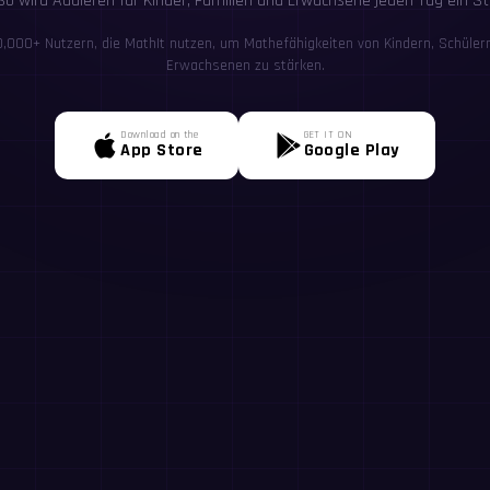
o wird Addieren für Kinder, Familien und Erwachsene jeden Tag ein Stü
00,000+ Nutzern, die MathIt nutzen, um Mathefähigkeiten von Kindern, Schülern
Erwachsenen zu stärken.
Download on the
GET IT ON
App Store
Google Play