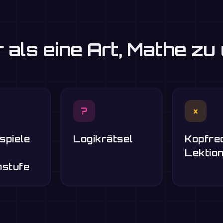
 als eine Art, Mathe zu
?
×
spiele
Logikrätsel
Kopfre
Lektio
nstufe