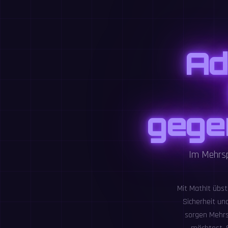
Ad
gege
Im Mehrsp
Mit MathIt übst
Sicherheit un
sorgen Mehrs