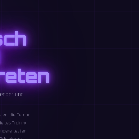
sch
d
reten
nender und
elen, die Tempo,
eltes Training
andere testen