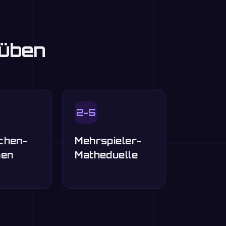
 üben
2-5
chen-
Mehrspieler-
nen
Matheduelle