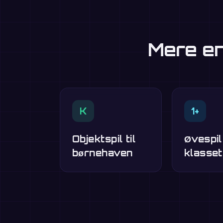
Mere en
K
1+
Objektspil til
Øvespil
børnehaven
klasset