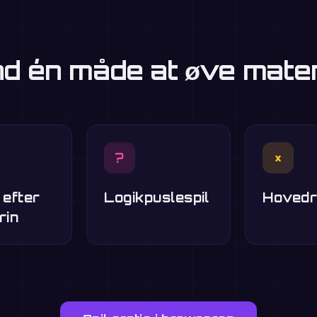
d én måde at øve mate
?
×
 efter
Logikpuslespil
Hovedr
rin