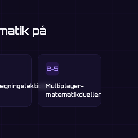
matik på
2-5
egningslektioner
Multiplayer-
matematikdueller