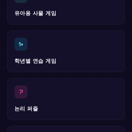
유아용 사물 게임
1+
학년별 연습 게임
?
논리 퍼즐