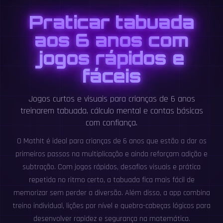
Praticar tabuada
aos 6 anos com
jogos rápidos e
fáceis
Jogos curtos e visuais para crianças de 6 anos
treinarem tabuada, cálculo mental e contas básicas
com confiança.
O MathIt é ideal para crianças de 6 anos que estão a dar os
primeiros passos na multiplicação e ainda reforçam adição e
subtração. Com jogos rápidos, desafios visuais e prática
repetida no ritmo certo, a tabuada fica mais fácil de
memorizar sem perder a diversão. Além disso, a app combina
treino individual, lições por nível e quebra-cabeças lógicos para
desenvolver rapidez e segurança na matemática.