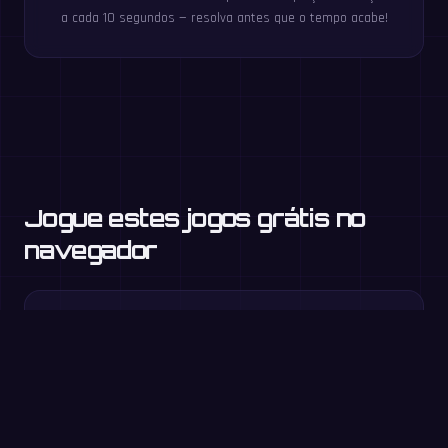
a cada 10 segundos — resolva antes que o tempo acabe!
Jogue estes jogos grátis no
navegador
Tabuada
3.º ano e +
Fator que falta