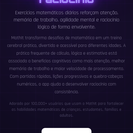
Exercícios matemáticos diários reforçam atenção,
memória de trabalho, agilidade mental e raciocínio
lógico de forma envolvente.
MathIt transforma desafios de matemática em um treino
cerebral prático, divertido e acessível para diferentes idades. A
prática frequente de cálculo, lógica e estimativa está
associada a benefícios cognitivos como mais atenção, melhor
memória de trabalho e maior velocidade de processamento.
Com partidas rápidas, lições progressivas e quebra-cabeças
numéricos, o app ajuda a desenvolver raciocínio com
consistência.
Adorado por 100,000+ usuários que usam o MathIt para fortalecer
as habilidades matemáticas de crianças, estudantes, famílias e
adultos.