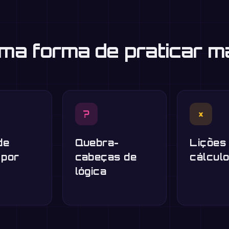
uma forma de praticar m
?
×
de
Quebra-
Lições
 por
cabeças de
cálcul
lógica