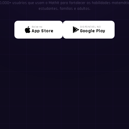
0,000+ usuários que usam o MathIt para fortalecer as habilidades matemátic
estudantes, famílias e adultos.
Baixe na
DISPONÍVEL NO
App Store
Google Play