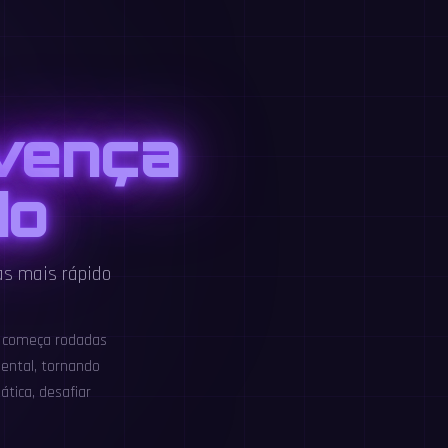
 vença
do
as mais rápido
e começa rodadas
mental, tornando
tica, desafiar