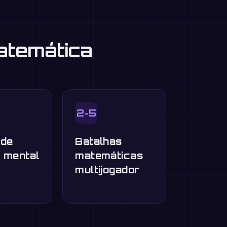
atemática
2-5
 de
Batalhas
o mental
matemáticas
multijogador