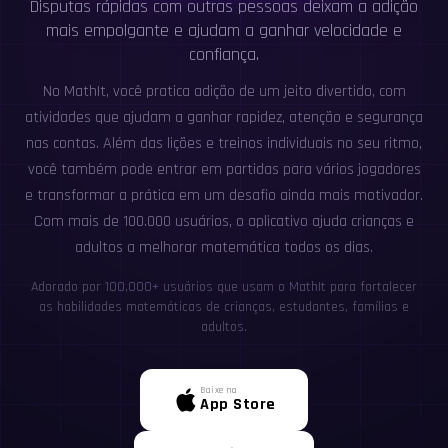
Disputas rápidas com outras pessoas deixam a adição
mais empolgante e ajudam a ganhar velocidade e
confiança.
No MathIt, você pratica adição de um jeito divertido, com
atividades que ajudam a ganhar rapidez, atenção e segurança
nas contas. Além das lições e treinos individuais no seu ritmo,
você também pode entrar em partidas para vários jogadores
e transformar a prática em um desafio ainda mais motivador.
Com mais de 100.000 usuários, o aplicativo ajuda crianças e
adultos a melhorar matemática todos os dias.
Adorado por 100,000+ usuários que usam o MathIt para fortalecer
as habilidades matemáticas de crianças, estudantes, famílias e
adultos.
Baixe na
App Store