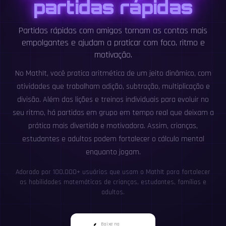
partidas rápidas
Partidas rápidas com amigos tornam as contas mais
empolgantes e ajudam a praticar com foco, ritmo e
motivação.
No MathIt, você pratica aritmética de um jeito dinâmico, com
atividades que trabalham adição, subtração, multiplicação e
divisão. Além das lições e treinos individuais para evoluir no
seu ritmo, há partidas em grupo em tempo real que deixam a
prática mais divertida e motivadora. Assim, crianças,
estudantes e adultos podem fortalecer o cálculo mental
enquanto jogam.
Adorado por 100,000+ usuários que usam o MathIt para fortalecer
as habilidades matemáticas de crianças, estudantes, famílias e
adultos.
Baixe na