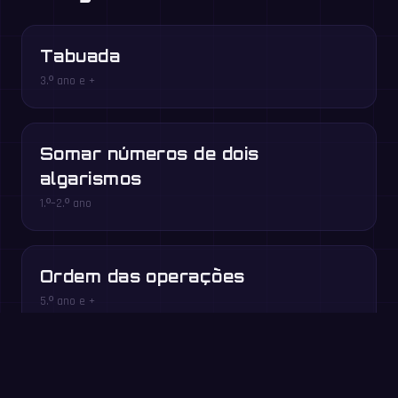
Tabuada
3.º ano e +
Somar números de dois
algarismos
1.º–2.º ano
Ordem das operações
5.º ano e +
Jogue grátis no navegador →