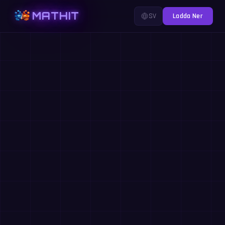
MATHIT
SV
Ladda Ner