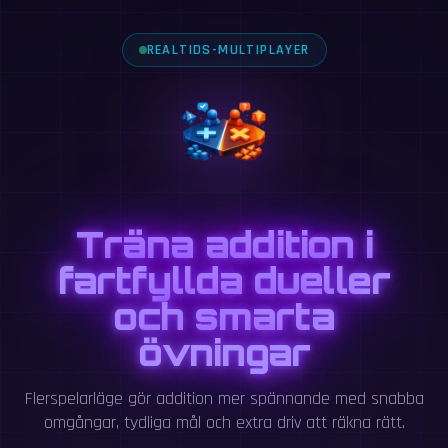
REALTIDS-MULTIPLAYER
Träna addition i
fartfyllda dueller
och smarta
övningar
Flerspelarläge gör addition mer spännande med snabba
omgångar, tydliga mål och extra driv att räkna rätt.