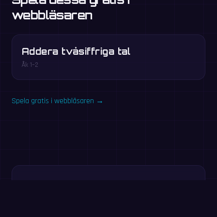
webbläsaren
Addera tvåsiffriga tal
Åk 1–2
Spela gratis i webbläsaren →
Testa nu: 60-
sekundersövning