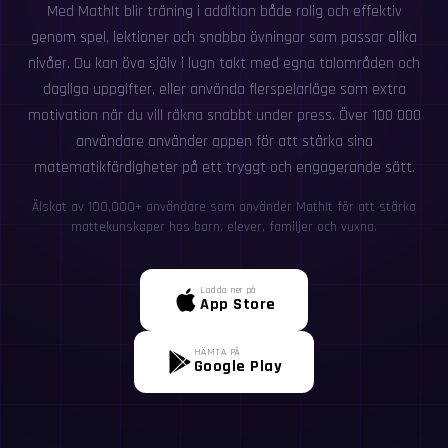
Med MathIt blir träning i addition både rolig och effektiv
genom spel, lektioner och snabba övningar som passar olika
nivåer. Du kan öva själv i lugn takt med egna talområden och
dagliga uppgifter, eller använda flerspelarläge som extra
motivation när du vill räkna snabbt under press. Över 100 000
användare använder appen för att stärka sina
matematikfärdigheter på ett tryggt och engagerande sätt.
Älskat av 100,000+ användare som använder MathIt för att stärka
mattekunskaper hos barn, elever, familjer och vuxna.
Ladda ner på
App Store
HÄMTA PÅ
Google Play