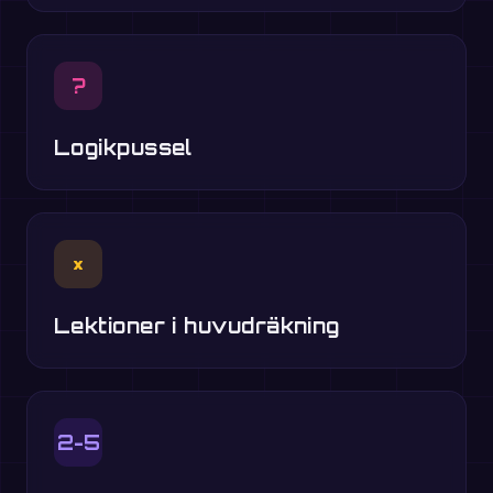
?
Logikpussel
×
Lektioner i huvudräkning
2-5