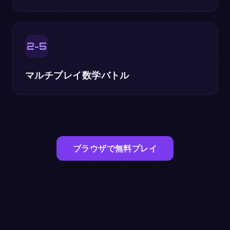
2-5
マルチプレイ数学バトル
ブラウザで無料プレイ