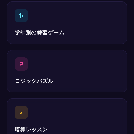
1+
学年別の練習ゲーム
?
ロジックパズル
×
暗算レッスン