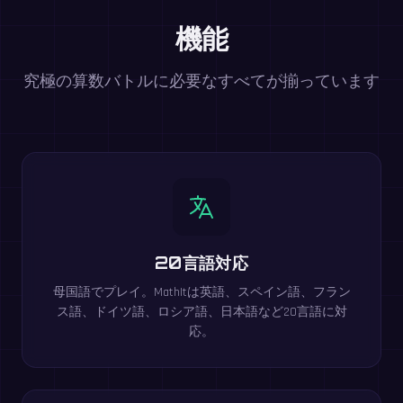
機能
究極の算数バトルに必要なすべてが揃っています
20言語対応
母国語でプレイ。MathItは英語、スペイン語、フラン
ス語、ドイツ語、ロシア語、日本語など20言語に対
応。