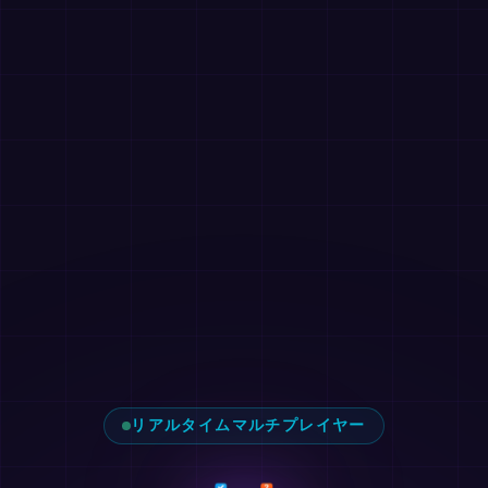
リアルタイムマルチプレイヤー