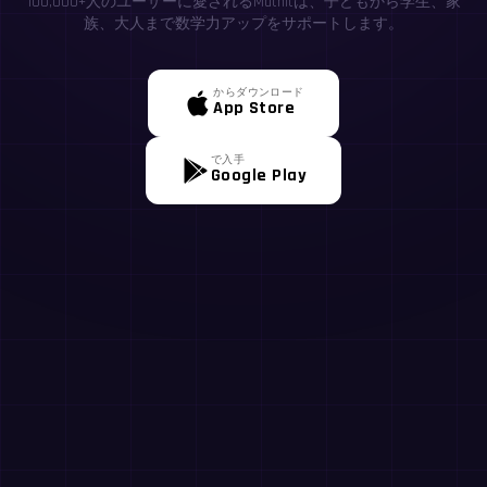
100,000+人のユーザーに愛されるMathItは、子どもから学生、家
族、大人まで数学力アップをサポートします。
からダウンロード
App Store
で入手
Google Play